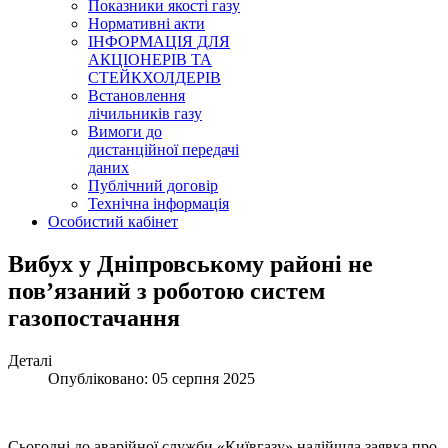
Показники якості газу
Нормативні акти
ІНФОРМАЦІЯ ДЛЯ
АКЦІОНЕРІВ ТА
СТЕЙКХОЛДЕРІВ
Встановлення
лічильників газу
Вимоги до
дистанційної передачі
даних
Публічний договір
Технічна інформація
Особистий кабінет
Вибух у Дніпровському районі не
повʼязаний з роботою систем
газопостачання
Деталі
Опубліковано: 05 серпня 2025
Сьогодні до аварійної служби «Київгазу» надійшла заявка про