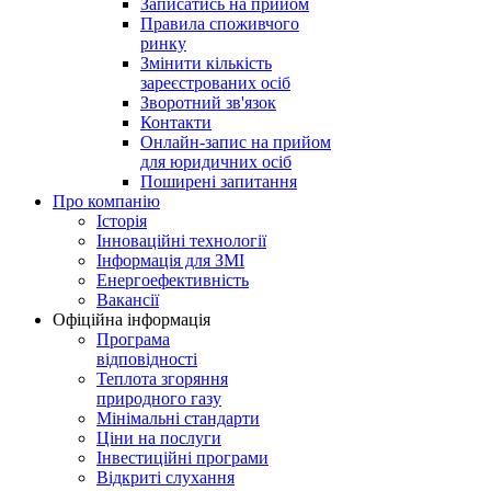
Записатись на прийом
Правила споживчого
ринку
Змінити кількість
зареєстрованих осіб
Зворотний зв'язок
Контакти
Онлайн-запис на прийом
для юридичних осіб
Поширені запитання
Про компанію
Історія
Інноваційні технології
Інформація для ЗМІ
Енергоефективність
Вакансії
Офіційна інформація
Програма
відповідності
Теплота згоряння
природного газу
Мінімальні стандарти
Ціни на послуги
Інвестиційні програми
Відкриті слухання