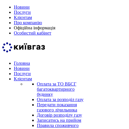
Новини
Послуги
Клієнтам
Про компанію
Офіційна інформація
Особистий кабінет
Головна
Новини
Послуги
Клієнтам
Оплата за ТО ВБСГ
багатоквартирного
будинку
Оплата за розподіл газу
Передати показання
газового лічильника
Договір розподілу газу
Записатись на прийом
Правила споживчого