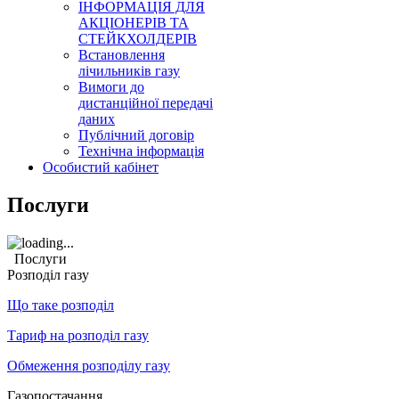
ІНФОРМАЦІЯ ДЛЯ
АКЦІОНЕРІВ ТА
СТЕЙКХОЛДЕРІВ
Встановлення
лічильників газу
Вимоги до
дистанційної передачі
даних
Публічний договір
Технічна інформація
Особистий кабінет
Послуги
Послуги
Розподіл газу
Що таке розподіл
Тариф на розподіл газу
Обмеження розподілу газу
Газопостачання