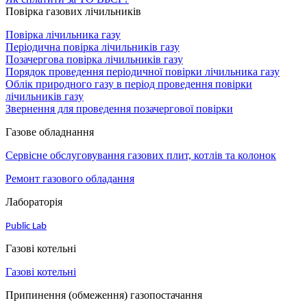
Повірка газових лічильників
Повірка лічильника газу
Періодична повірка лічильників газу
Позачергова повірка лічильників газу
Порядок проведення періодичної повірки лічильника газу
Облік природного газу в період проведення повірки
лічильників газу
Звернення для проведення позачергової повірки
Газове обладнання
Сервісне обслуговування газових плит, котлів та колонок
Ремонт газового обладання
Лабораторія
Public Lab
Газові котельні
Газові котельні
Припинення (обмеження) газопостачання