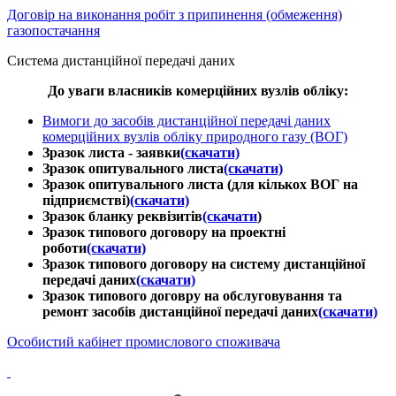
Договір на виконання робіт з припинення (обмеження)
газопостачання
Система дистанційної передачі даних
До уваги власників комерційних вузлів обліку:
Вимоги до засобів дистанційної передачі даних
комерційних вузлів обліку природного газу (ВОГ)
Зразок листа - заявки
(скачати)
Зразок опитувального листа
(скачати)
Зразок опитувального листа (для кількох ВОГ на
підприємстві)
(скачати)
Зразок бланку реквізитів
(скачати
)
Зразок типового договору на проектні
роботи
(скачати)
Зразок типового договору на систему дистанційної
передачі даних
(скачати)
Зразок типового договру на обслуговування та
ремонт засобів дистанційної передачі даних
(скачати)
Особистий кабінет промислового споживача