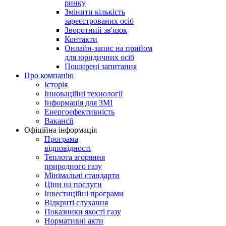
ринку
Змінити кількість
зареєстрованих осіб
Зворотний зв'язок
Контакти
Онлайн-запис на прийом
для юридичних осіб
Поширені запитання
Про компанію
Історія
Інноваційні технології
Інформація для ЗМІ
Енергоефективність
Вакансії
Офіційна інформація
Програма
відповідності
Теплота згоряння
природного газу
Мінімальні стандарти
Ціни на послуги
Інвестиційні програми
Відкриті слухання
Показники якості газу
Нормативні акти