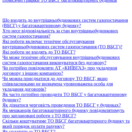
Помісячні графіки ТО ВБСГ багатоквартирних будинків
Що входить до внутрішньобудинкових систем газопостачання
(ВБСГ) у багатоквартирному будинку?
Хто несе відповідальність за стан внутрішньобудинкових
систем газопостачання?
Які роботи включає технічне обслуговування
внутрішньобудинкових систем газопостачання (ТО ВБСГ)?
Які роботи не входять до ТО ВБСГ?
Чи може технічне обслуговування внутрішньобудинкових
систем газопостачання виконуватися без договору?
Чи потрібно повідомляти АТ «КИЇВГАЗ» про укладення
договору з іншою компанією?
Чи можна приєднатися до договору ТО ВБСГ, якщо
співвласниками не визначена уповноважена особа для
укладання договорів?
Як часто потрібно проводити ТО ВБСГ у багатоквартирному
будинку?
Як дізнатися черговість проведення ТО ВБСГ у будинках?
Як мешканців багатоквартирного будинку повідомлятимуть
про заплановані роботи з ТО ВБСГ?
Скільки коштуватиме ТО ВБСГ багатоквартирного будинку та
який порядок оплати рахунку?
Як сплатити за ТО ВБСГ?