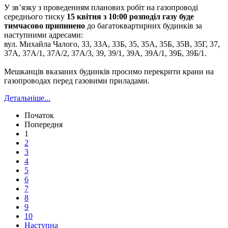
У зв’язку з проведенням планових робіт на газопроводі
середнього тиску
15 квітня з 10:00 розподіл газу буде
тимчасово припинено
до багатоквартирних будинків за
наступними адресами:
вул. Михайла Чалого, 33, 33А, 33Б, 35, 35А, 35Б, 35В, 35Г, 37,
37А, 37А/1, 37А/2, 37А/3, 39, 39/1, 39А, 39А/1, 39Б, 39Б/1.
Мешканців вказаних будинків просимо перекрити крани на
газопроводах перед газовими приладами.
Детальніше...
Початок
Попередня
1
2
3
4
5
6
7
8
9
10
Наступна