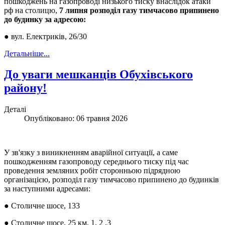
пошкоджень на газопроводі низького тиску внаслідок атаки
рф на столицю,
7 липня розподіл газу тимчасово припинено
до будинку за адресою:
● вул. Електриків, 26/30
Детальніше...
До уваги мешканців Обухівського
району!
Деталі
Опубліковано: 06 травня 2026
У зв'язку з виникненням аварійної ситуації, а саме
пошкодженням газопроводу середнього тиску під час
проведення земляних робіт сторонньою підрядною
організацією, розподіл газу тимчасово припинено до будинків
за наступними адресами:
● Столичне шосе, 133
● Столичне шосе, 25 км, 1, 2 ,3