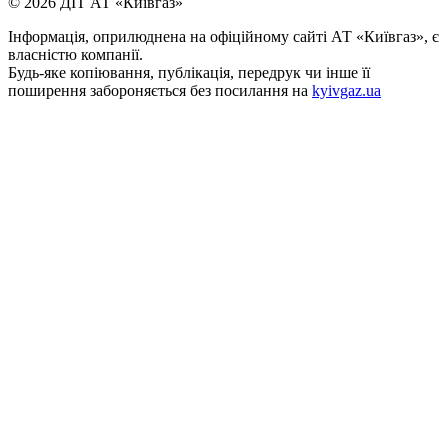
© 2026 ДІТ АТ «Київгаз»
Інформація, оприлюднена на офіційному сайті АТ «Київгаз», є
власністю компанії.
Будь-яке копiювання, публiкацiя, передрук чи інше її
поширення забороняється без посилання на
kyivgaz.ua