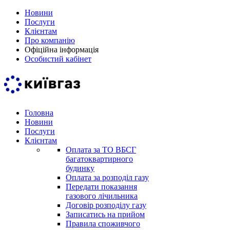
Новини
Послуги
Клієнтам
Про компанію
Офіційна інформація
Особистий кабінет
Головна
Новини
Послуги
Клієнтам
Оплата за ТО ВБСГ
багатоквартирного
будинку
Оплата за розподіл газу
Передати показання
газового лічильника
Договір розподілу газу
Записатись на прийом
Правила споживчого