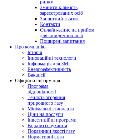
ринку
Змінити кількість
зареєстрованих осіб
Зворотний зв'язок
Контакти
Онлайн-запис на прийом
для юридичних осіб
Поширені запитання
Про компанію
Історія
Інноваційні технології
Інформація для ЗМІ
Енергоефективність
Вакансії
Офіційна інформація
Програма
відповідності
Теплота згоряння
природного газу
Мінімальні стандарти
Ціни на послуги
Інвестиційні програми
Відкриті слухання
Показники якості газу
Нормативні акти