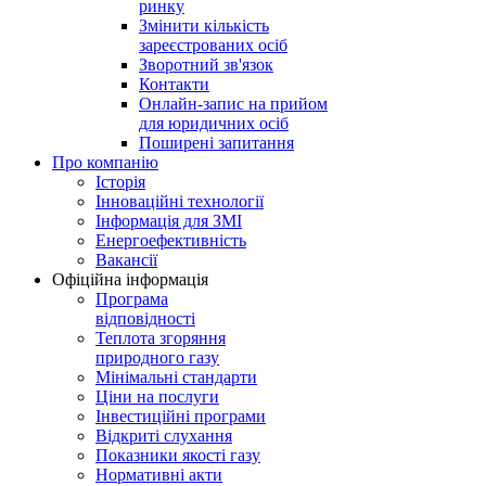
ринку
Змінити кількість
зареєстрованих осіб
Зворотний зв'язок
Контакти
Онлайн-запис на прийом
для юридичних осіб
Поширені запитання
Про компанію
Історія
Інноваційні технології
Інформація для ЗМІ
Енергоефективність
Вакансії
Офіційна інформація
Програма
відповідності
Теплота згоряння
природного газу
Мінімальні стандарти
Ціни на послуги
Інвестиційні програми
Відкриті слухання
Показники якості газу
Нормативні акти