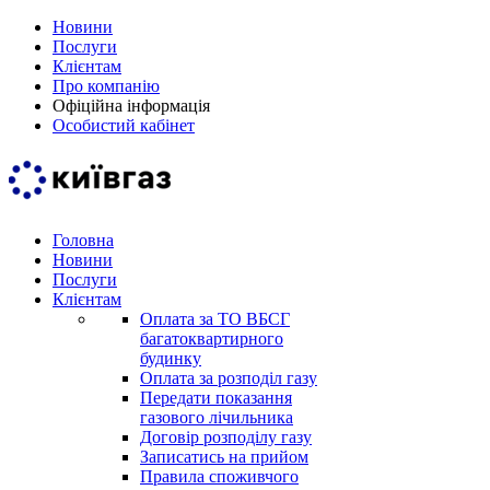
Новини
Послуги
Клієнтам
Про компанію
Офіційна інформація
Особистий кабінет
Головна
Новини
Послуги
Клієнтам
Оплата за ТО ВБСГ
багатоквартирного
будинку
Оплата за розподіл газу
Передати показання
газового лічильника
Договір розподілу газу
Записатись на прийом
Правила споживчого