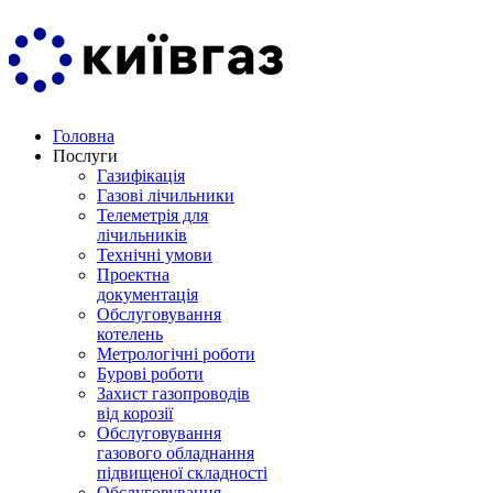
Головна
Послуги
Газифікація
Газові лічильники
Телеметрія для
лічильників
Технічні умови
Проектна
документація
Обслуговування
котелень
Метрологічні роботи
Бурові роботи
Захист газопроводів
від корозії
Обслуговування
газового обладнання
підвищеної складності
Обслуговування