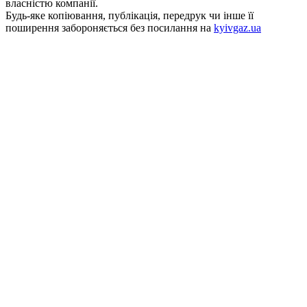
власністю компанії.
Будь-яке копiювання, публiкацiя, передрук чи інше її
поширення забороняється без посилання на
kyivgaz.ua