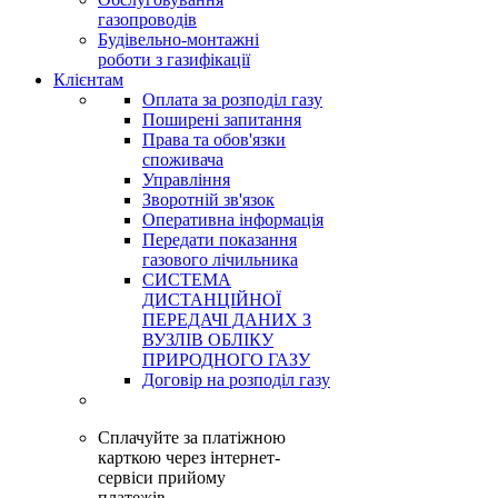
газопроводів
Будівельно-монтажні
роботи з газифікації
Клієнтам
Оплата за розподіл газу
Поширені запитання
Права та обов'язки
споживача
Управління
Зворотній зв'язок
Оперативна інформація
Передати показання
газового лічильника
СИСТЕМА
ДИСТАНЦІЙНОЇ
ПЕРЕДАЧІ ДАНИХ З
ВУЗЛІВ ОБЛІКУ
ПРИРОДНОГО ГАЗУ
Договір на розподіл газу
Сплачуйте за платіжною
карткою через інтернет-
сервіси прийому
платежів.